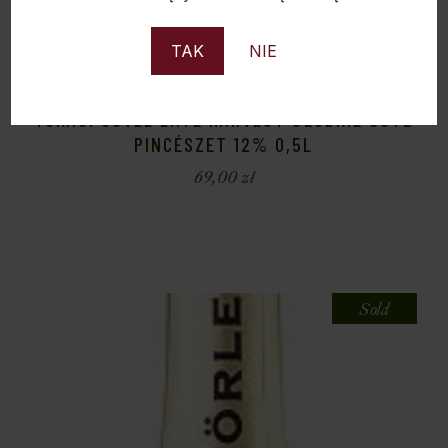
TAK
NIE
TOKAJI CUVÉE LATE HARVEST SŁODKIE GÖTZ
PINCÉSZET 12% 0,5L
69,00
zł
Sold