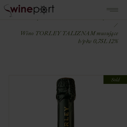
Home
Shop
WINA ŚWIATA
WĘGRY
Wino TORLEY TALIZNAM musujące
b/płw 0,75L 12%
Sold