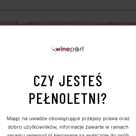
RZYPADKU ZAMÓWIEŃ OD OSÓB PRYWATNYCH, TYLKO ODBIÓR OSOBISTY N
zwrocie pieniędzy zostanie potrącona prowizja
DOTPAY
!
erwonej barwie.
doskonałej, jedwabistej strukturze, długie, dobrze zbudowane.
CZY JESTEŚ
onego, zwierzyny łownej, serów i pasztetów.
PEŁNOLETNI?
Mając na uwadze obowiązujące przepisy prawa oraz
dobro użytkowników, informacje zawarte w ramach
serwisu wineport.pl kierowane są wyłącznie do osób