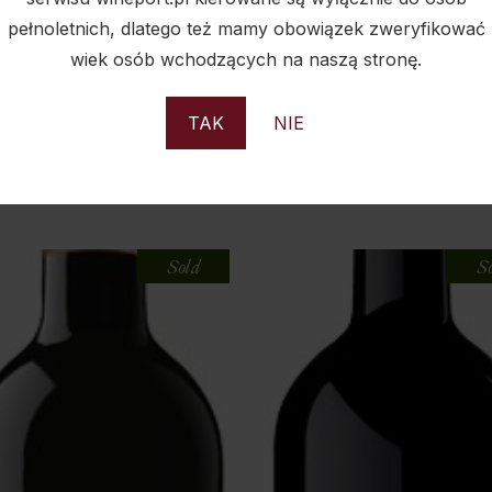
pełnoletnich, dlatego też mamy obowiązek zweryfikować
wiek osób wchodzących na naszą stronę.
TAK
NIE
PODOBNE PRODUKTY
Sold
S