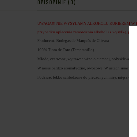
OPIS
OPINIE (0)
UWAGA!!! NIE WYSYŁAMY ALKOHOLU KURIEREM W P
przypadku opłacenia zamówienia alkoholu z wysyłką, przy 
Producent: Bodegas de Marqués de Olivara
100% Tinta de Toro (Tempranillo)
Młode, czerwone, wytrawne wino o ciemnej, połyskliwej, cz
W nosie bardzo aromatyczne, owocowe. W ustach smaczne, o 
Podawać lekko schłodzone do pieczonych mięs, mięsa czerw