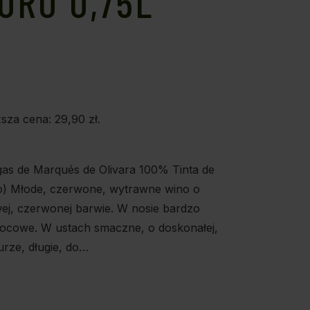
TORO 0,75L
%
ższa cena:
29,90
zł
.
as de Marqués de Olivara 100% Tinta de
o) Młode, czerwone, wytrawne wino o
wej, czerwonej barwie. W nosie bardzo
ocowe. W ustach smaczne, o doskonałej,
turze, długie, do…
E