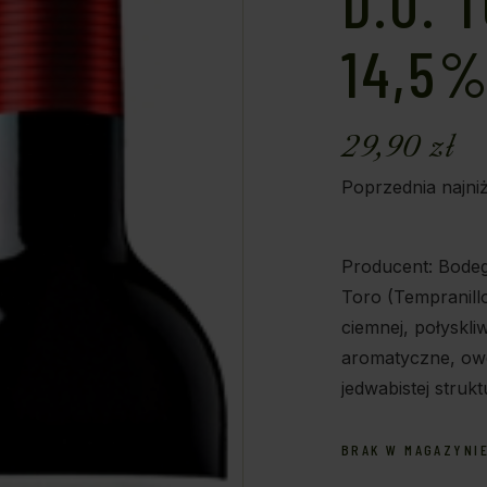
D.O. 
14,5
29,90
zł
Poprzednia najni
Producent: Bodeg
Toro (Tempranill
ciemnej, połyskli
aromatyczne, ow
jedwabistej struk
BRAK W MAGAZYNI