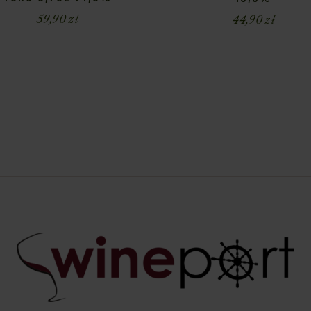
59,90
zł
44,90
zł