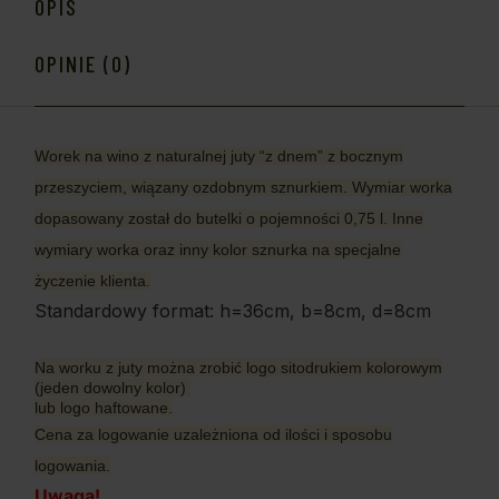
OPIS
OPINIE (0)
Worek na wino z naturalnej juty “z dnem” z bocznym
przeszyciem, wiązany ozdobnym sznurkiem. Wymiar worka
dopasowany został do butelki o pojemności 0,75 l. Inne
wymiary worka oraz inny kolor sznurka na specjalne
życzenie klienta.
Standardowy format: h=36cm, b=8cm, d=8cm
Na worku z juty można zrobić logo sitodrukiem kolorowym
(jeden dowolny kolor)
lub logo haftowane.
Cena za logowanie uzależniona od ilości i sposobu
logowania.
Uwaga!