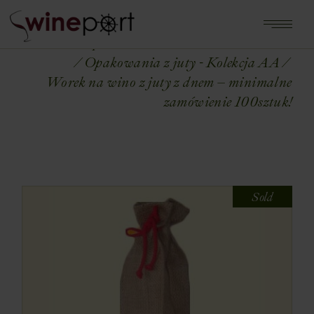
Home
Shop
OPAKOWANIA NA WINA
Opakowania z juty - Kolekcja AA
Worek na wino z juty z dnem – minimalne
zamówienie 100sztuk!
Sold