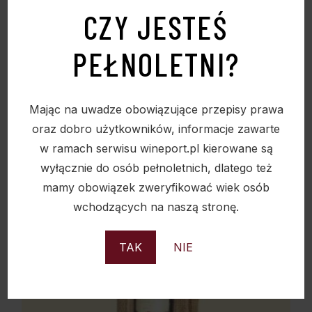
CZY JESTEŚ
TORBA Z JUTY Z PRZEGRÓDKAMI NA 6
BUTELEK 6U – MINIMALNE ZAMÓWIENIE
PEŁNOLETNI?
100SZTUK!
23,00
zł
Mając na uwadze obowiązujące przepisy prawa
oraz dobro użytkowników, informacje zawarte
w ramach serwisu wineport.pl kierowane są
wyłącznie do osób pełnoletnich, dlatego też
Sold
mamy obowiązek zweryfikować wiek osób
wchodzących na naszą stronę.
TAK
NIE