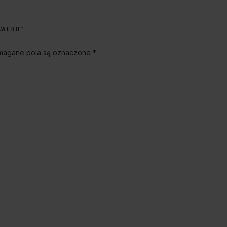
AWERU”
agane pola są oznaczone
*