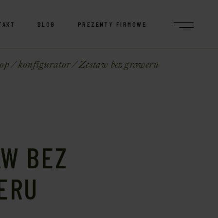
TAKT
BLOG
PREZENTY FIRMOWE
op
konfigurator
Zestaw bez graweru
AW BEZ
ERU