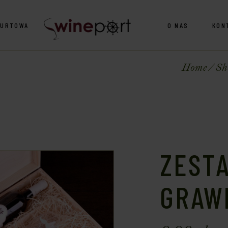
HURTOWA
O NAS
KON
Home
Sh
ZEST
GRAW