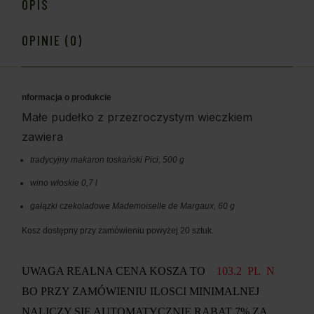
OPIS
OPINIE (0)
nformacja o produkcie
Małe pudełko z przezroczystym wieczkiem
zawiera
tradycyjny makaron toskański Pici, 500 g
wino włoskie 0,7 l
gałązki czekoladowe Mademoiselle de Margaux, 60 g
Kosz dostępny przy zamówieniu powyżej 20 sztuk.
UWAGA REALNA CENA KOSZA TO
103.2
PL
N
BO PRZY ZAMÓWIENIU ILOSCI MINIMALNEJ
NALICZY SIE AUTOMATYCZNIE RABAT 7% ZA