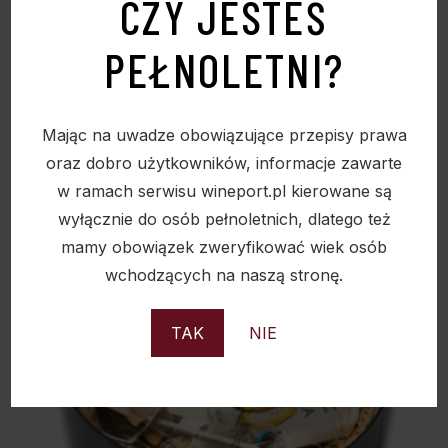
CZY JESTEŚ
CZEKOLADKI CLUIZEL GRAND CRU –
PEŁNOLETNI?
MINIMALNE ZAMÓWIENIE 20SZTUK
100,00
zł
Mając na uwadze obowiązujące przepisy prawa
oraz dobro użytkowników, informacje zawarte
w ramach serwisu wineport.pl kierowane są
wyłącznie do osób pełnoletnich, dlatego też
Sold
mamy obowiązek zweryfikować wiek osób
wchodzących na naszą stronę.
TAK
NIE