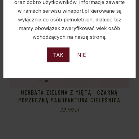
oraz dobro użytkowników, informacje zawarte
w ramach serwisu wineport.pl kierowane są
wyłącznie do osób pełnoletnich, dlatego też
mamy obowiązek zweryfikować wiek osób
wchodzących na naszą stronę.
TAK
NIE
HERBATA ZIELONA Z MIĘTĄ I CZARNĄ
PORZECZKĄ MANUFAKTURA CIELEŚNICA
22,00
zł