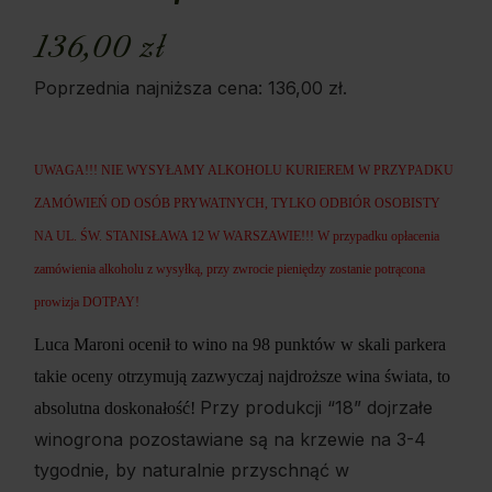
136,00
zł
Poprzednia najniższa cena:
136,00
zł
.
UWAGA!!! NIE WYSYŁAMY ALKOHOLU KURIEREM W PRZYPADKU
ZAMÓWIEŃ OD OSÓB PRYWATNYCH, TYLKO ODBIÓR OSOBISTY
NA UL. ŚW. STANISŁAWA 12 W WARSZAWIE!!! W przypadku opłacenia
zamówienia alkoholu z wysyłką, przy zwrocie pieniędzy zostanie potrącona
prowizja
DOTPAY
!
Luca Maroni ocenił to wino na 98 punktów w skali parkera
takie oceny otrzymują zazwyczaj najdroższe wina świata, to
Przy produkcji “18” dojrzałe
absolutna doskonałość!
winogrona pozostawiane są na krzewie na 3-4
tygodnie, by naturalnie przyschnąć w