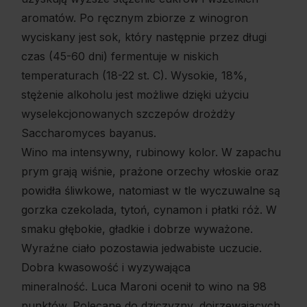
aromatów. Po ręcznym zbiorze z winogron
wyciskany jest sok, który następnie przez długi
czas (45-60 dni) fermentuje w niskich
temperaturach (18-22 st. C). Wysokie, 18%,
stężenie alkoholu jest możliwe dzięki użyciu
wyselekcjonowanych szczepów drożdży
Saccharomyces bayanus.
Wino ma intensywny, rubinowy kolor. W zapachu
prym grają wiśnie, prażone orzechy włoskie oraz
powidła śliwkowe, natomiast w tle wyczuwalne są
gorzka czekolada, tytoń, cynamon i płatki róż. W
smaku głębokie, gładkie i dobrze wyważone.
Wyraźne ciało pozostawia jedwabiste uczucie.
Dobra kwasowość i wyzywająca
mineralność. Luca Maroni ocenił to wino na 98
punktów. Polecane do dziczyzny, dojrzewających