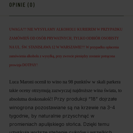
OPINIE (0)
UWAGA!!! NIE WYSYŁAMY ALKOHOLU KURIEREM W PRZYPADKU
ZAMÓWIEŃ OD OSÓB PRYWATNYCH, TYLKO ODBIÓR OSOBISTY
NA UL. ŚW. STANISŁAWA 12 W WARSZAWIE!!! W przypadku opłacenia
zamówienia alkoholu z wysyłką, przy zwrocie pieniędzy zostanie potrącona
prowizja
DOTPAY
!
Luca Maroni ocenił to wino na 98 punktów w skali parkera
takie oceny otrzymują zazwyczaj najdroższe wina świata, to
Przy produkcji “18” dojrzałe
absolutna doskonałość!
winogrona pozostawiane są na krzewie na 3-4
tygodnie, by naturalnie przyschnąć w
promieniach apulijskiego słońca. Dzięki temu
uzyskują wyższe stężenie cukrów i wszelkich