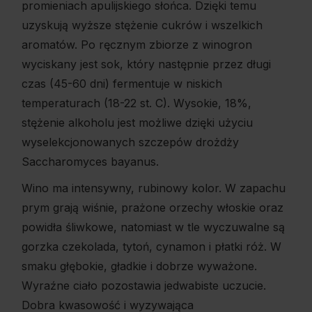
promieniach apulijskiego słońca. Dzięki temu
uzyskują wyższe stężenie cukrów i wszelkich
aromatów. Po ręcznym zbiorze z winogron
wyciskany jest sok, który następnie przez długi
czas (45-60 dni) fermentuje w niskich
temperaturach (18-22 st. C). Wysokie, 18%,
stężenie alkoholu jest możliwe dzięki użyciu
wyselekcjonowanych szczepów drożdży
Saccharomyces bayanus.
Wino ma intensywny, rubinowy kolor. W zapachu
prym grają wiśnie, prażone orzechy włoskie oraz
powidła śliwkowe, natomiast w tle wyczuwalne są
gorzka czekolada, tytoń, cynamon i płatki róż. W
smaku głębokie, gładkie i dobrze wyważone.
Wyraźne ciało pozostawia jedwabiste uczucie.
Dobra kwasowość i wyzywająca