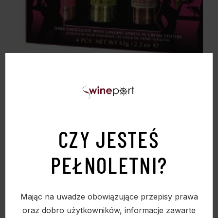
ANTHON BERG – BUTELECZKI CZEKOLADOWE
Z KOKTAILAMI ALKOHOLOWYMI 65G
19,90
zł
CZY JESTEŚ
PEŁNOLETNI?
Sold
Mając na uwadze obowiązujące przepisy prawa
oraz dobro użytkowników, informacje zawarte