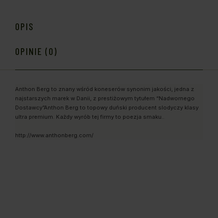
OPIS
OPINIE (0)
Anthon Berg to znany wśród koneserów synonim jakości, jedna z
najstarszych marek w Danii, z prestiżowym tytułem “Nadwornego
Dostawcy”Anthon Berg to topowy duński producent slodyczy klasy
ultra premium. Każdy wyrób tej firmy to poezja smaku..
http://www.anthonberg.com/