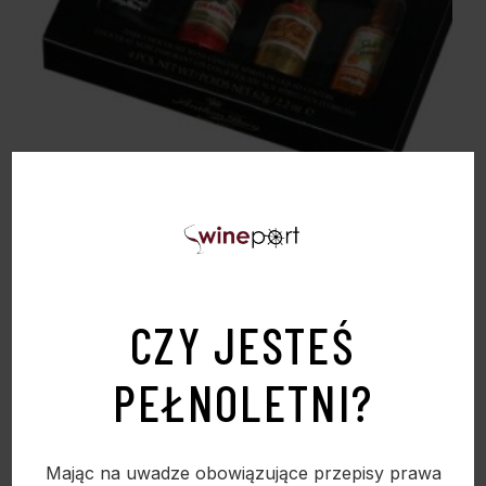
ANTHON BERG – BUTELECZKI CZEKOLADOWE
Z LIKIERAMI 62G
19,90
zł
CZY JESTEŚ
PEŁNOLETNI?
Sold
Mając na uwadze obowiązujące przepisy prawa