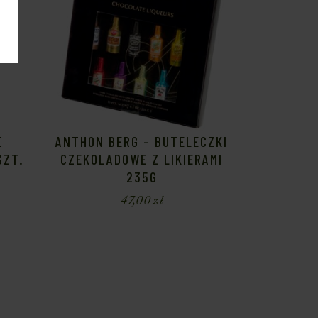
E
ANTHON BERG – BUTELECZKI
SZT.
CZEKOLADOWE Z LIKIERAMI
235G
47,00
zł