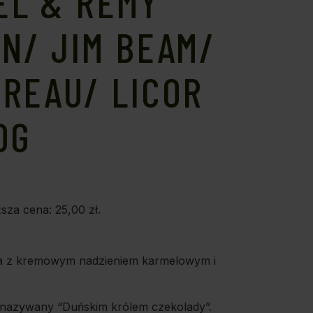
EL & REMY
N/ JIM BEAM/
REAU/ LICOR
0G
ższa cena:
25,00
zł
.
a z kremowym nadzieniem karmelowym i
.
 nazywany “Duńskim królem czekolady”.