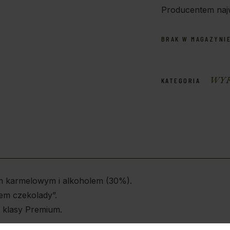
Producentem najw
BRAK W MAGAZYNI
WYR
KATEGORIA
 karmelowym i alkoholem (30%).
em czekolady”.
i klasy Premium.