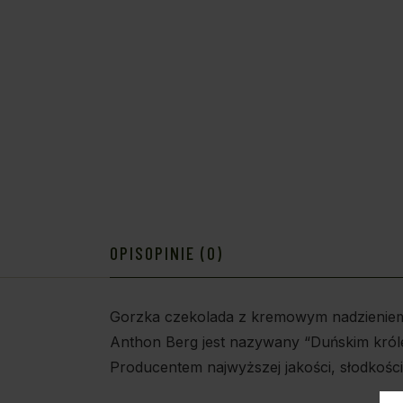
OPIS
OPINIE (0)
Gorzka czekolada z kremowym nadzieniem
Anthon Berg jest nazywany “Duńskim król
Producentem najwyższej jakości, słodkośc