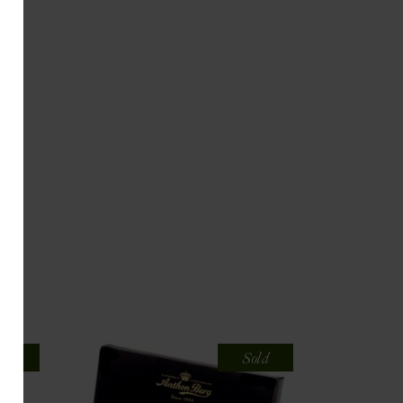
old
Sold