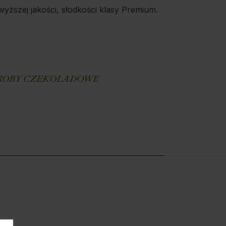
yższej jakości, słodkości klasy Premium.
E
OBY CZEKOLADOWE