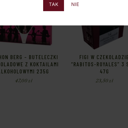
TAK
NIE
HON BERG – BUTELECZKI
FIGI W CZEKOLADZI
KOLADOWE Z KOKTAILAMI
“RABITOS-ROYALES” 3 
ALKOHOLOWYMI 235G
47G
47,00
zł
23,50
zł