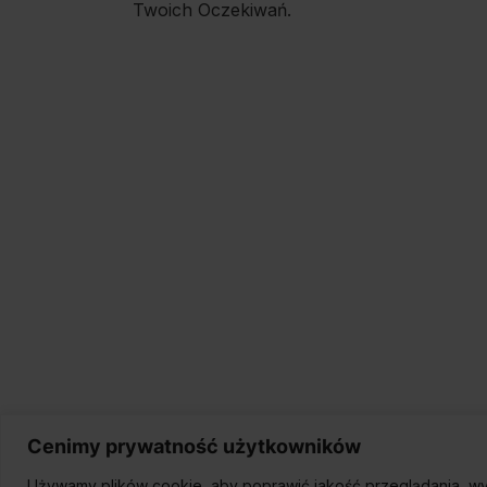
Twoich Oczekiwań.
Cenimy prywatność użytkowników
Używamy plików cookie, aby poprawić jakość przeglądania, wy