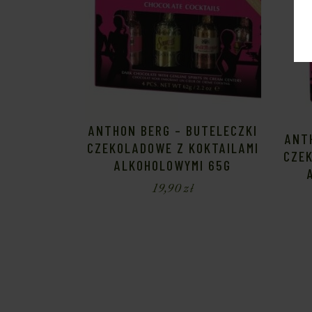
ANTHON BERG – BUTELECZKI
ANT
CZEKOLADOWE Z KOKTAILAMI
CZE
ALKOHOLOWYMI 65G
19,90
zł