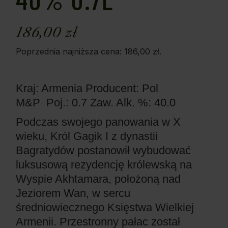
186,00
zł
Poprzednia najniższa cena:
186,00
zł
.
Kraj: Armenia
Producent: Pol
M&P
Poj.: 0.7
Zaw. Alk. %: 40.0
Podczas swojego panowania w X
wieku, Król Gagik I z dynastii
Bagratydów postanowił wybudować
luksusową rezydencję królewską na
Wyspie Akhtamara, położoną nad
Jeziorem Wan, w sercu
średniowiecznego Księstwa Wielkiej
Armenii. Przestronny pałac został