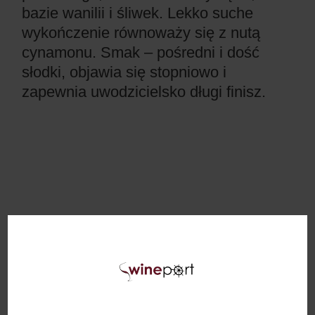
bazie wanilii i śliwek. Lekko suche
wykończenie równoważy się z nutą
cynamonu. Smak – pośredni i dość
słodki, objawia się stopniowo i
zapewnia uwodzicielsko długi finisz.