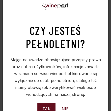
CZY JESTEŚ
PEŁNOLETNI?
Mając na uwadze obowiązujące przepisy prawa
oraz dobro użytkowników, informacje zawarte
CALVADOS DROUIN 20YO 40% KARTONIK 0.7L
w ramach serwisu wineport.pl kierowane są
639,00
zł
wyłącznie do osób pełnoletnich, dlatego też
mamy obowiązek zweryfikować wiek osób
wchodzących na naszą stronę.
TAK
NIE
Sold