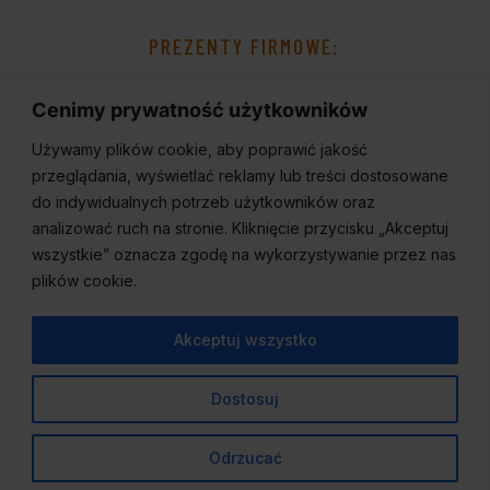
PREZENTY FIRMOWE:
Cenimy prywatność użytkowników
Używamy plików cookie, aby poprawić jakość
przeglądania, wyświetlać reklamy lub treści dostosowane
do indywidualnych potrzeb użytkowników oraz
analizować ruch na stronie. Kliknięcie przycisku „Akceptuj
wszystkie” oznacza zgodę na wykorzystywanie przez nas
plików cookie.
Akceptuj wszystko
Dostosuj
© 2023
Wineport
,
Wszelkie prawa zastrzeżone.
Odrzucać
Created by
Duda Design