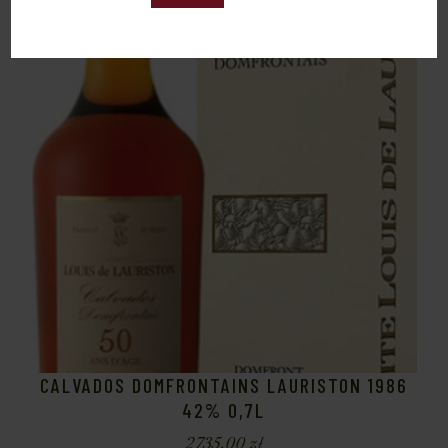
Sold
CALVADOS DOMFRONTAINS LAURISTON 1986
42% 0,7L
2735,00
zł