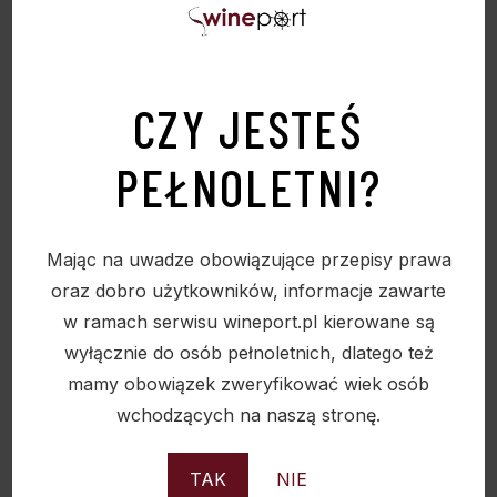
CZY JESTEŚ
PEŁNOLETNI?
Mając na uwadze obowiązujące przepisy prawa
CALVADOS DOMFRONTAINS LAURISTON 20 YO
oraz dobro użytkowników, informacje zawarte
42% 0.7L
w ramach serwisu wineport.pl kierowane są
wyłącznie do osób pełnoletnich, dlatego też
555,00
zł
mamy obowiązek zweryfikować wiek osób
wchodzących na naszą stronę.
TAK
NIE