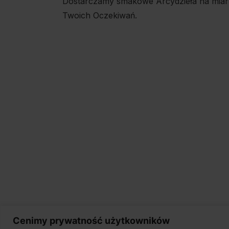
Dostarczamy smakowe Arcydzieła na miar
Twoich Oczekiwań.
Cenimy prywatność użytkowników