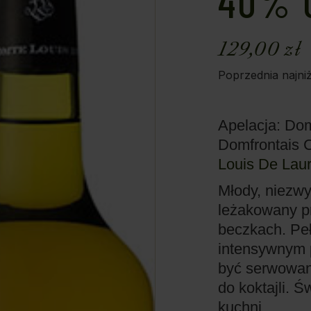
40% 
129,00
zł
Poprzednia najni
Apelacja: Do
Domfrontais 
Louis De Laur
Młody, niezw
leżakowany p
beczkach. Pe
intensywnym 
być serwowany
do koktajli. 
kuchni.