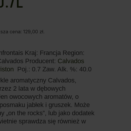
0.7L
ższa cena:
129,00
zł
.
mfrontais
Kraj: Francja
Region:
Calvados
Producent:
Calvados
iston
Poj.: 0.7
Zaw. Alk. %: 40.0
ykle aromatyczny Calvados,
rzez 2 lata w dębowych
łen owocowych aromatów, o
posmaku jabłek i gruszek. Może
 „on the rocks”, lub jako dodatek
Świetnie sprawdza się również w