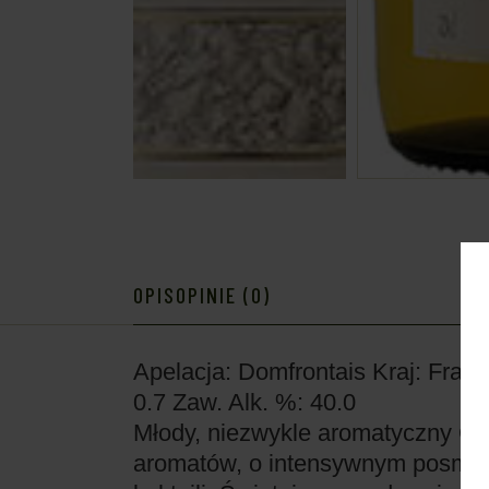
OPIS
OPINIE (0)
Apelacja: Domfrontais
Kraj: Franc
0.7
Zaw. Alk. %: 40.0
Młody, niezwykle aromatyczny C
aromatów, o intensywnym posmaku 