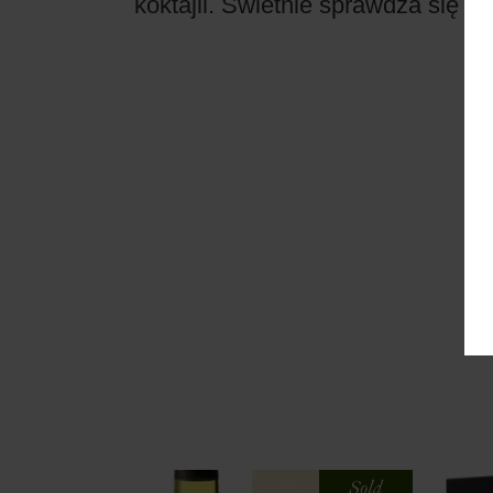
koktajli. Świetnie sprawdza się r
Sold