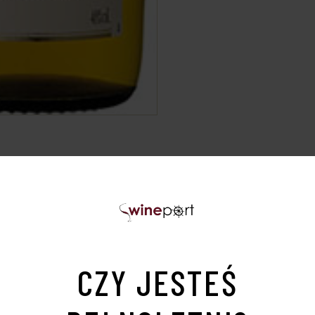
ja
Region: Domfrontais Calvados
Producent:
C
CZY JESTEŚ
alvados, leżakowany przez 2 lata w dębowych
jabłek i gruszek. Może być serwowany „on the