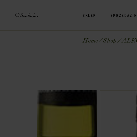
SKLEP
SPRZEDAŻ 
Sklep Wina & Alkohole
Sklep Delikatesy
Home
Shop
ALK
Sklep Wina & Alkohole
Sklep Delikatesy