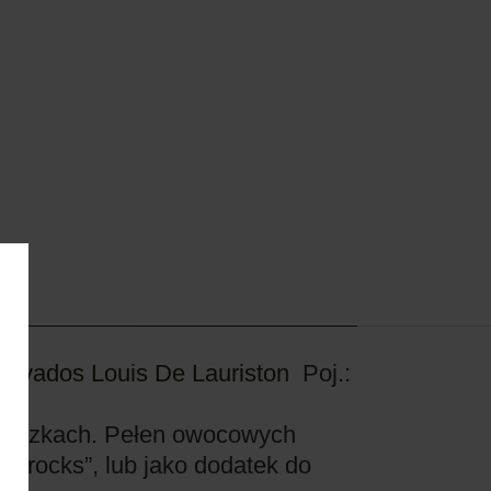
alvados Louis De Lauriston
Poj.:
 beczkach. Pełen owocowych
 rocks”, lub jako dodatek do