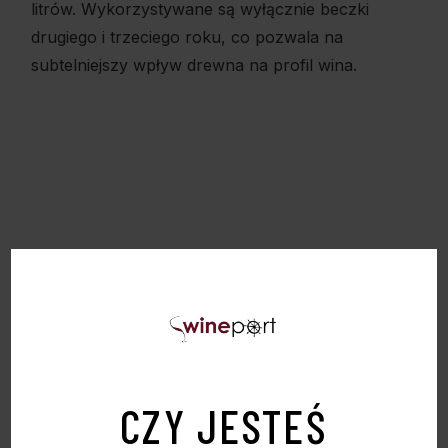
litrów. Wykorzystywane są wyłącznie beczki
drugiego i trzeciego roku, co pozwala na
subtelniejszy wpływ drewna na profil wina.
PODOBNE PRODUKTY
CZY JESTEŚ