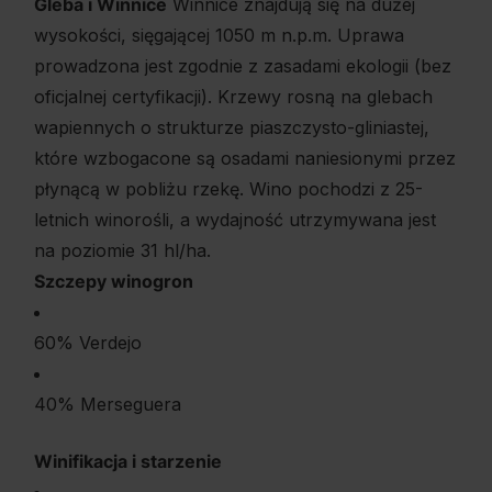
Gleba i Winnice
Winnice znajdują się na dużej
wysokości, sięgającej 1050 m n.p.m. Uprawa
prowadzona jest zgodnie z zasadami ekologii (bez
oficjalnej certyfikacji). Krzewy rosną na glebach
wapiennych o strukturze piaszczysto-gliniastej,
które wzbogacone są osadami naniesionymi przez
płynącą w pobliżu rzekę. Wino pochodzi z 25-
letnich winorośli, a wydajność utrzymywana jest
na poziomie 31 hl/ha.
Szczepy winogron
60% Verdejo
40% Merseguera
Winifikacja i starzenie