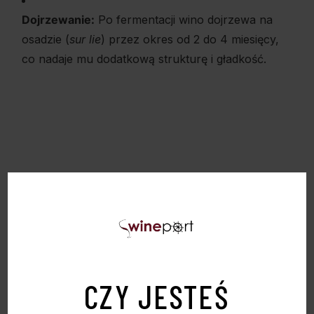
Dojrzewanie:
Po fermentacji wino dojrzewa na
osadzie (
sur lie
) przez okres od 2 do 4 miesięcy,
co nadaje mu dodatkową strukturę i gładkość.
CZY JESTEŚ
PODOBNE PRODUKTY