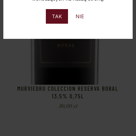
TAK
NIE
MURVIEDRO COLECCION RESERVA BOBAL
13,5% 0,75L
50,00
zł