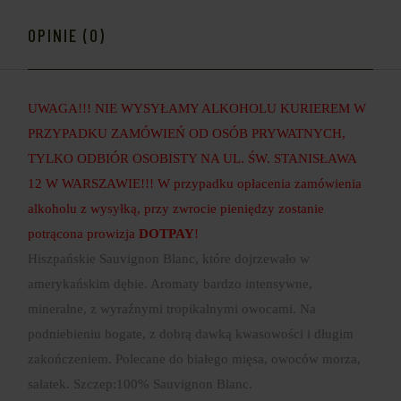
OPINIE (0)
UWAGA!!! NIE WYSYŁAMY ALKOHOLU KURIEREM W
PRZYPADKU ZAMÓWIEŃ OD OSÓB PRYWATNYCH,
TYLKO ODBIÓR OSOBISTY NA UL. ŚW. STANISŁAWA
12 W WARSZAWIE!!! W przypadku opłacenia zamówienia
alkoholu z wysyłką, przy zwrocie pieniędzy zostanie
potrącona prowizja
DOTPAY
!
Hiszpańskie Sauvignon Blanc, które dojrzewało w
amerykańskim dębie. Aromaty bardzo intensywne,
mineralne, z wyraźnymi tropikalnymi owocami. Na
podniebieniu bogate, z dobrą dawką kwasowości i długim
zakończeniem. Polecane do białego mięsa, owoców morza,
sałatek. Szczep:100% Sauvignon Blanc.