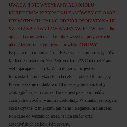
UWAGA!!! NIE WYSYŁAMY ALKOHOLU
KURIEREM W PRZYPADKU ZAMÓWIEŃ OD OSÓB
PRYWATNYCH, TYLKO ODBIÓR OSOBISTY NA UL.
ŚW. STANISŁAWA 12 W WARSZAWIE!!! W przypadku
opłacenia zamówienia alkoholu z wysyłką, przy zwrocie
pieniędzy zostanie potrącona prowizja
DOTPAY
!
Bogactwo i harmonia. Gran Reserva jest kompozycją 95%
Malbec z dodatkiem 3% Petit Verdot i 2% Cabernet Franc
wzbogacających smak. Wino dojrzewane jest we
francuskich i amerykańskich beczkach przez 18 miesięcy.
Potem leżakuje dodatkowo 18 miesięcy butelkach aby
zaokrąglić zapach i smak. Bukiet jest pełen aromatów
czarnych owoców, wanilii i czekolady. W smaku jest bogate,
ekstraktywne, z miękkimi taninami i eleganckim finiszem.
Polecane do wszelkich mięs, tęgich serów oraz
argentyńskich steków i dziczyzny.