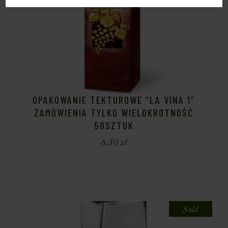
OPAKOWANIE TEKTUROWE “LA VINA 1”
ZAMÓWIENIA TYLKO WIELOKROTNOŚĆ
50SZTUK
6,50
zł
Sold