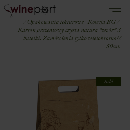
Home
Shop
OPAKOWANIA NA WINA
Opakowania tekturowe - Kolecja BG
Karton prezentowy czysta natura “wzór” 3
butelki. Zamówienia tylko wielokrotność
50szt.
Sold