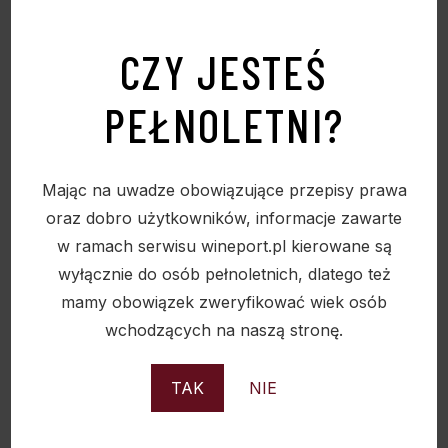
OPAKOWANIE TEKTUROWE “X-MAS 1”
CZY JESTEŚ
ZAMÓWIENIA TYLKO WIELOKROTNOŚĆ
50SZTUK
PEŁNOLETNI?
7,50
zł
Mając na uwadze obowiązujące przepisy prawa
oraz dobro użytkowników, informacje zawarte
w ramach serwisu wineport.pl kierowane są
Sold
wyłącznie do osób pełnoletnich, dlatego też
mamy obowiązek zweryfikować wiek osób
wchodzących na naszą stronę.
TAK
NIE