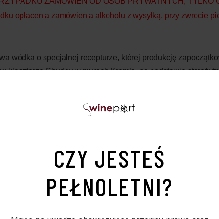
PRZYPADKU ZAMÓWIEŃ OD OSÓB PRYWATNYCH, TYLKO OD
opłacenia zamówienia alkoholu z wysyłką, przy zwrocie pie
wa wódka o specjalnej recepturze, której produkcję zapoczątk
 w klasztorze Chudov w murach Kremla, na podstawie starożytnej
 procesowi destylacji, przy użyciu najwyższej jakości filtrów
ość alkoholu. Do produkcji używa się zmiękczonej wody.
zu oraz wanilii.
tradycyjnego, szkła stosowanego w dawnych czasach w Rosji. Ba
CZY JESTEŚ
PEŁNOLETNI?