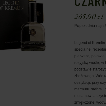
CZAR
265,00
zł
Poprzednia najni
Legend of Kremlin
specjalnej receptu
pierwszej połowie 
rosyjską wódkę w 
podstawie starożytn
zbożowego. Wódka
destylacji, przy uż
marmuru, srebra i 
niesamowitą czysto
zmiękczonej wody.