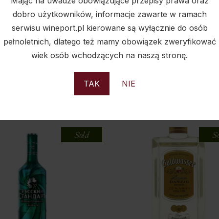
Mając na uwadze obowiązujące przepisy prawa oraz
dobro użytkowników, informacje zawarte w ramach
serwisu wineport.pl kierowane są wyłącznie do osób
pełnoletnich, dlatego też mamy obowiązek zweryfikować
wiek osób wchodzących na naszą stronę.
PODOBNE PRODUKTY
TAK
NIE
Sold
S