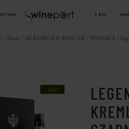
HURTOWA
O NAS
KON
e
Shop
ALKOHOLE MOCNE
WÓDKA
Leg
LEGE
Sold
KREML