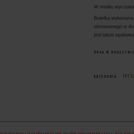
W smaku wyczuwalna
Butelka wykonana j
stosowanego w daw
jest także opakowa
BRAK W MAGAZYNI
WÓ
KATEGORIA