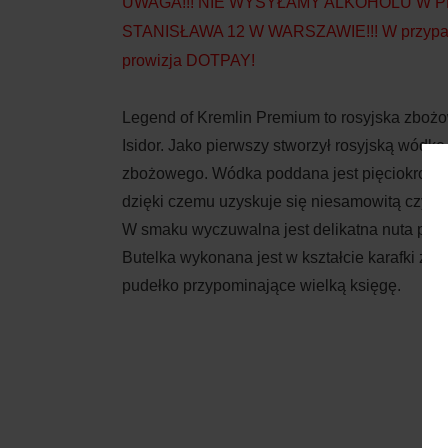
UWAGA!!! NIE WYSYŁAMY ALKOHOLU W 
STANISŁAWA 12 W WARSZAWIE!!! W przypadku 
prowizja DOTPAY!
Legend of Kremlin Premium to rosyjska zbożo
Isidor. Jako pierwszy stworzył rosyjską wódkę
zbożowego. Wódka poddana jest pięciokrotnemu
dzięki czemu uzyskuje się niesamowitą czyst
W smaku wyczuwalna jest delikatna nuta piepr
Butelka wykonana jest w kształcie karafki z 
pudełko przypominające wielką księgę.