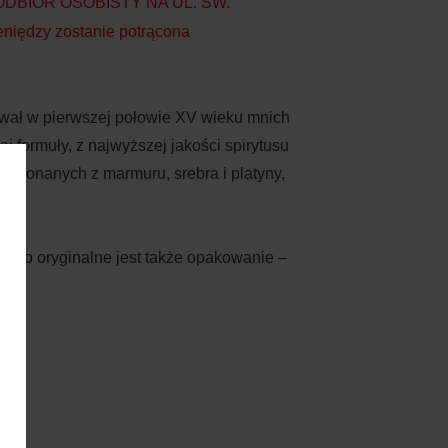
BIÓR OSOBISTY NA UL. ŚW.
niędzy zostanie potrącona
ował w pierwszej połowie XV wieku mnich
 formuły, z najwyższej jakości spirytusu
 wykonanych z marmuru, srebra i platyny,
rdzo oryginalne jest także opakowanie –