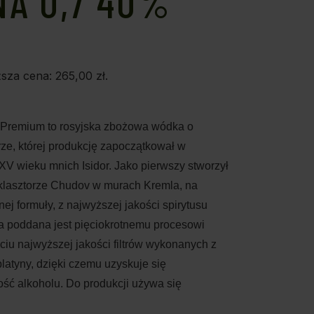
NA 0,7 40%
ższa cena:
265,00
zł
.
 Premium to rosyjska zbożowa wódka o
rze, której produkcję zapoczątkował w
XV wieku mnich Isidor. Jako pierwszy stworzył
klasztorze Chudov w murach Kremla, na
ej formuły, z najwyższej jakości spirytusu
 poddana jest pięciokrotnemu procesowi
yciu najwyższej jakości filtrów wykonanych z
platyny, dzięki czemu uzyskuje się
ść alkoholu. Do produkcji używa się