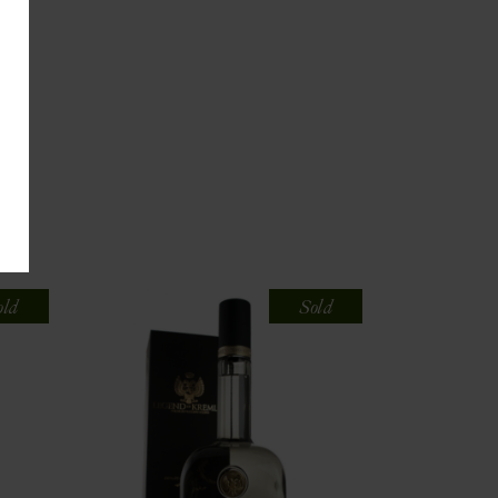
old
Sold