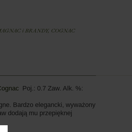
E
AGNAC i BRANDY
,
COGNAC
Cognac
Poj.: 0.7
Zaw. Alk. %:
gne. Bardzo elegancki, wyważony
raw dodają mu przepięknej