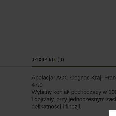
OPIS
OPINIE (0)
Apelacja: AOC Cognac
Kraj: Fran
47.0
Wybitny koniak pochodzący w 100
i dojrzały, przy jednoczesnym za
delikatności i finezji.