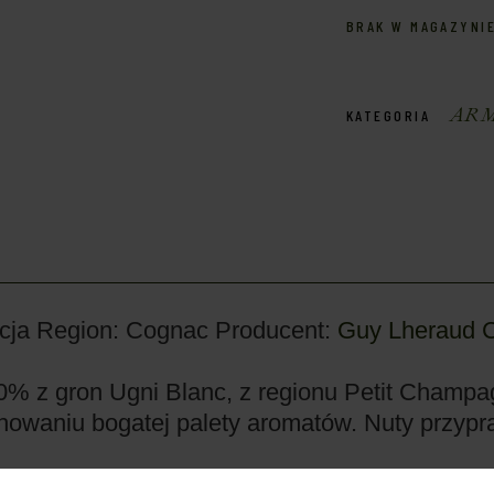
BRAK W MAGAZYNI
ARM
KATEGORIA
cja
Region: Cognac
Producent:
Guy Lheraud 
% z gron Ugni Blanc, z regionu Petit Champa
chowaniu bogatej palety aromatów. Nuty przyp