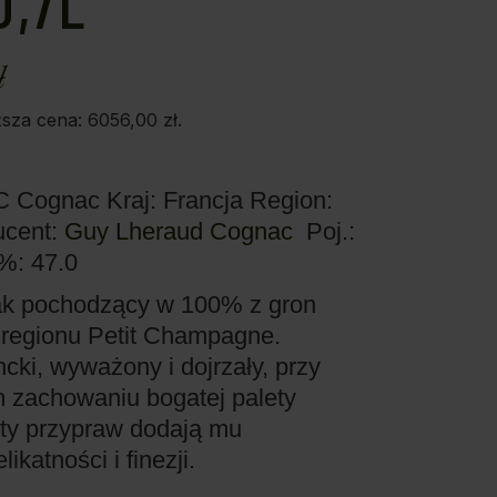
,7L
ł
ższa cena:
6056,00
zł
.
OC Cognac
Kraj: Francja
Region:
ucent:
Guy Lheraud Cognac
Poj.:
 %: 47.0
ak pochodzący w 100% z gron
 regionu Petit Champagne.
cki, wyważony i dojrzały, przy
 zachowaniu bogatej palety
ty przypraw dodają mu
ikatności i finezji.