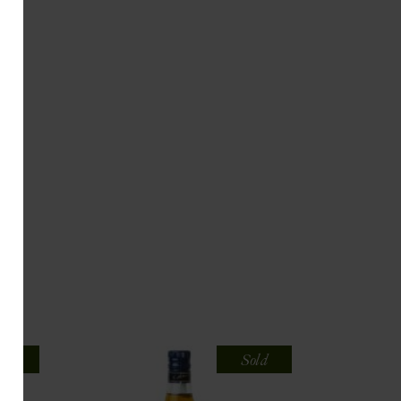
old
Sold