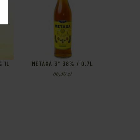
% 1L
METAXA 3* 38% / 0.7L
66,50
zł