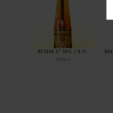
METAXA 5* 38% / 0.7L
BRA
79,00
zł