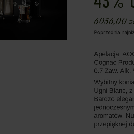
43% 0
6056,00
z
Poprzednia najni
Apelacja: A
Cognac
Prod
0.7
Zaw. Alk.
Wybitny koni
Ugni Blanc, z
Bardzo elegan
jednoczesnym
aromatów. Nu
przepięknej del