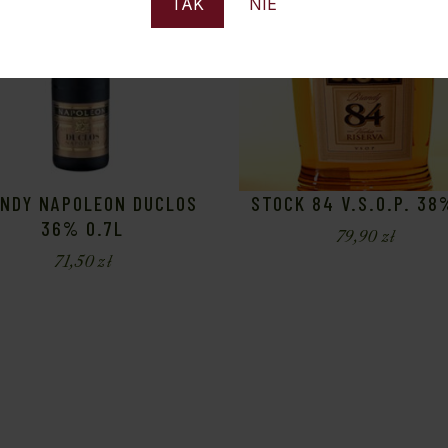
TAK
NIE
NDY NAPOLEON DUCLOS
STOCK 84 V.S.O.P. 38
36% 0.7L
79,90
zł
71,50
zł