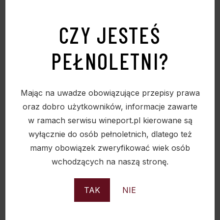
CZY JESTEŚ
STOCK 84 V.S.O.P. 38% 0,7L
PEŁNOLETNI?
65,90
zł
Mając na uwadze obowiązujące przepisy prawa
oraz dobro użytkowników, informacje zawarte
w ramach serwisu wineport.pl kierowane są
Sold
wyłącznie do osób pełnoletnich, dlatego też
mamy obowiązek zweryfikować wiek osób
wchodzących na naszą stronę.
TAK
NIE