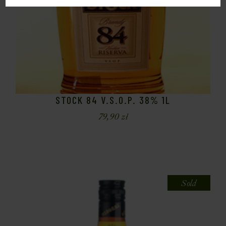
STOCK 84 V.S.O.P. 38% 1L
79,90
zł
Sold