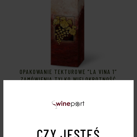
OPAKOWANIE TEKTUROWE “LA VINA 1”
ZAMÓWIENIA TYLKO WIELOKROTNOŚĆ
50SZTUK
6,50
zł
CZY JESTEŚ