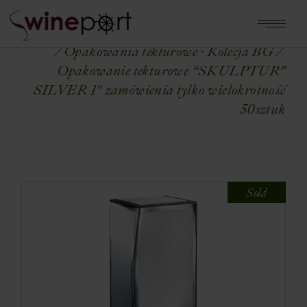
Home
Shop
OPAKOWANIA NA WINA
Opakowania tekturowe - Kolecja BG
Opakowanie tekturowe “SKULPTUR”
SILVER 1″ zamówienia tylko wielokrotność
50sztuk
Sold