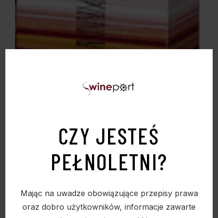
CZY JESTEŚ
PEŁNOLETNI?
OPAKOWANIE TEKTUROWE “TRENDLINE PINK
& ORANGE 2” ZAMÓWIENIA TYLKO
Mając na uwadze obowiązujące przepisy prawa
WIELOKROTNOŚĆ 50SZTUK
oraz dobro użytkowników, informacje zawarte
13,50
zł