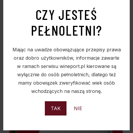
CZY JESTEŚ
PEŁNOLETNI?
WILD TIGER SPICED RUM 38% 0,7L
108,00
zł
Mając na uwadze obowiązujące przepisy prawa
oraz dobro użytkowników, informacje zawarte
w ramach serwisu wineport.pl kierowane są
wyłącznie do osób pełnoletnich, dlatego też
Sold
mamy obowiązek zweryfikować wiek osób
wchodzących na naszą stronę.
TAK
NIE