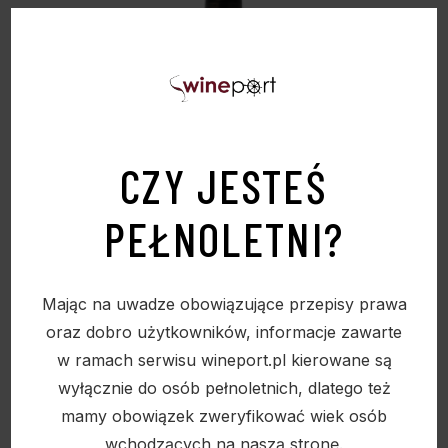
CZY JESTEŚ
PEŁNOLETNI?
Mając na uwadze obowiązujące przepisy prawa
BARKAN SPECIAL RESERVE CHARDONNAY
oraz dobro użytkowników, informacje zawarte
13,5% 0,75 L- WINO KOSZERNE
w ramach serwisu wineport.pl kierowane są
wyłącznie do osób pełnoletnich, dlatego też
109,90
zł
mamy obowiązek zweryfikować wiek osób
wchodzących na naszą stronę.