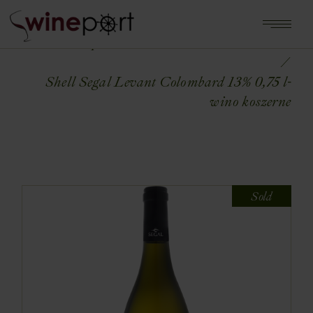
Home
Shop
WINA ŚWIATA
IZRAEL
Shell Segal Levant Colombard 13% 0,75 l-
wino koszerne
Sold