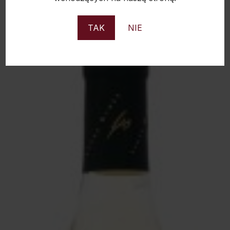
TAK
NIE
Sold