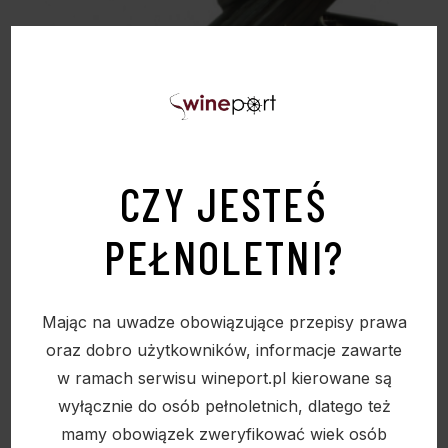
CZY JESTEŚ
PEŁNOLETNI?
Mając na uwadze obowiązujące przepisy prawa
SKRZYNKA DREWNIANA – KUFEREK Z
oraz dobro użytkowników, informacje zawarte
OKUCIAMI – STARY N 359 -MINIMALNE
w ramach serwisu wineport.pl kierowane są
ZAMÓWIENIE 10 SZTUK
wyłącznie do osób pełnoletnich, dlatego też
87,00
zł
mamy obowiązek zweryfikować wiek osób