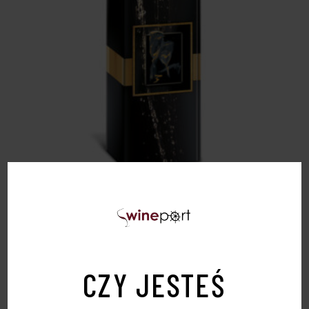
OPAKOWANIE TEKTUROWE “SUPERB BLACK 1”
ZAMÓWIENIA TYLKO WIELOKROTNOŚĆ
50SZTUK
10,00
zł
CZY JESTEŚ