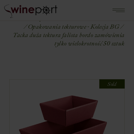
Home
Shop
OPAKOWANIA NA WINA
Opakowania tekturowe - Kolecja BG
Tacka duża tektura falista bordo zamówienia
tylko wielokrotność 50 sztuk
Sold