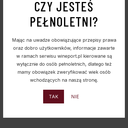
CZY JESTEŚ
PEŁNOLETNI?
Mając na uwadze obowiązujące przepisy prawa
oraz dobro użytkowników, informacje zawarte
w ramach serwisu wineport.pl kierowane są
wyłącznie do osób pełnoletnich, dlatego też
mamy obowiązek zweryfikować wiek osób
wchodzących na naszą stronę.
WINO VERNACCIA DI SAN GIMIGNANO SENSI
DOCG 0,75L 13%
TAK
NIE
39,00
zł