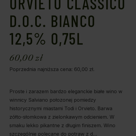
ORVIETO CLASSICO
D.O.C. BIANCO
12,5% 0,75L
60,00
zł
Poprzednia najniższa cena:
60,00
zł
.
Proste i zarazem bardzo eleganckie białe wino w
winnicy Salviano połozonej pomiedzy
historycznymi miastami Todi i Orvieto. Barwa
zółto-słomkowa z zielonkawym odcieniem. W
smaku lekko pikantne z długim finiszem. Wino
szczególnie polecane do potraw z d…