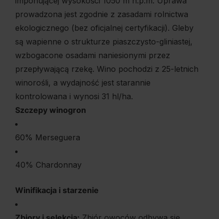
imponującej wysokości 1050 m n.p.m. Uprawa
prowadzona jest zgodnie z zasadami rolnictwa
ekologicznego (bez oficjalnej certyfikacji). Gleby
są wapienne o strukturze piaszczysto-gliniastej,
wzbogacone osadami naniesionymi przez
przepływającą rzekę. Wino pochodzi z 25-letnich
winorośli, a wydajność jest starannie
kontrolowana i wynosi 31 hl/ha.
Szczepy winogron
60% Merseguera
40% Chardonnay
Winifikacja i starzenie
Zbiory i selekcja:
Zbiór owoców odbywa się