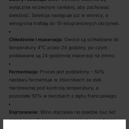
wyłącznie wczesnym rankiem, aby zachować
świeżość. Selekcja następuje już w winnicy, a
winogrona trafiają do 15-kilogramowych skrzynek.
Chłodzenie i maceracja:
Owoce są schładzane do
temperatury 4°C przez 24 godziny, po czym
poddawane są 24-godzinnej maceracji na zimno.
Fermentacja:
Proces jest podzielony – 50%
nastawu fermentuje w zbiornikach ze stali
nierdzewnej pod kontrolą temperatury, a
pozostałe 50% w beczkach z dębu francuskiego.
Dojrzewanie:
Wino dojrzewa na osadzie (
sur lie
)
przez okres 6 miesięcy, co nadaje mu wyjątkową
strukturę i złożoność aromatyczną.