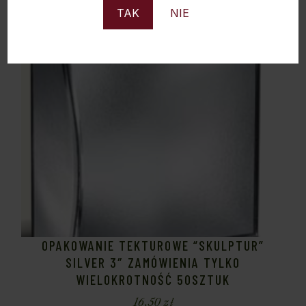
TAK
NIE
OPAKOWANIE TEKTUROWE “SKULPTUR”
SILVER 3″ ZAMÓWIENIA TYLKO
WIELOKROTNOŚĆ 50SZTUK
16,50
zł