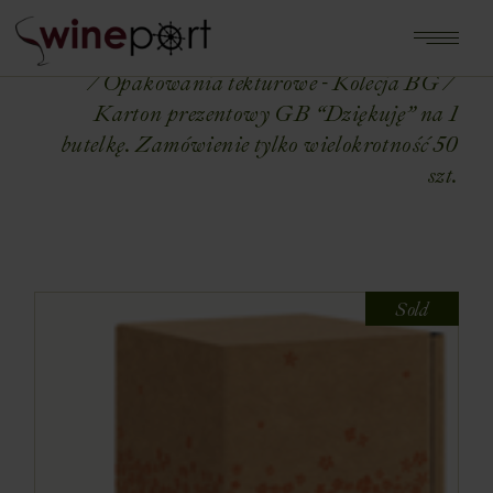
Home
Shop
OPAKOWANIA NA WINA
Opakowania tekturowe - Kolecja BG
Karton prezentowy GB “Dziękuję” na 1
butelkę. Zamówienie tylko wielokrotność 50
szt.
Sold