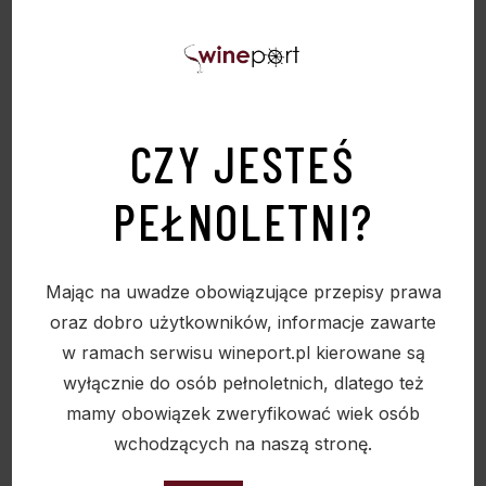
OPAKOWANIE TEKTUROWE “LA VINA 1”
ZAMÓWIENIA TYLKO WIELOKROTNOŚĆ
CZY JESTEŚ
50SZTUK
PEŁNOLETNI?
6,50
zł
Mając na uwadze obowiązujące przepisy prawa
oraz dobro użytkowników, informacje zawarte
Sold
w ramach serwisu wineport.pl kierowane są
wyłącznie do osób pełnoletnich, dlatego też
mamy obowiązek zweryfikować wiek osób
wchodzących na naszą stronę.