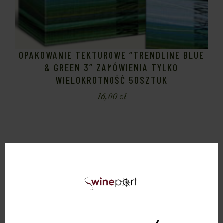
OPAKOWANIE TEKTUROWE “TRENDLINE BLUE
& GREEN 3” ZAMÓWIENIA TYLKO
WIELOKROTNOŚĆ 50SZTUK
16,00
zł
Sold