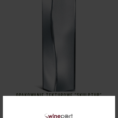
OPAKOWANIE TEKTUROWE “SKULPTUR”
SILVER 1″ ZAMÓWIENIA TYLKO
WIELOKROTNOŚĆ 50SZTUK
9,00
zł