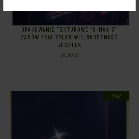
OPAKOWANIE TEKTUROWE “X-MAS 3”
ZAMÓWIENIA TYLKO WIELOKROTNOŚĆ
50SZTUK
16,50
zł
Sold